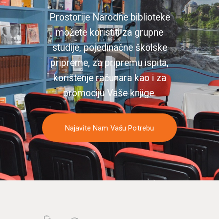
Prostorije Narodne biblioteke
možete koristiti za grupne
studije, pojedinačne školske
pripreme, za pripremu ispita,
korištenje računara kao i za
promociju Vaše knjige.
Najavite Nam Vašu Potrebu