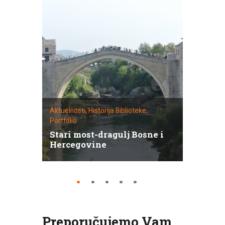
Aktuelnosti
,
Historija Biblioteke
,
Portfolio
Histor
Stari most-dragulj Bosne i
Hist
Hercegovine
bibl
Preporučujemo Vam