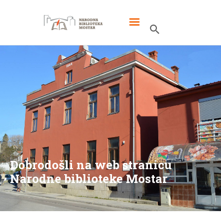
POČETNA
AKTUELNOSTI
KONTAKT
Dobrodošli na web stranicu
Narodne biblioteke Mostar