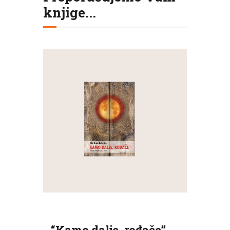
knjige...
“Kamo dalje, rođače”