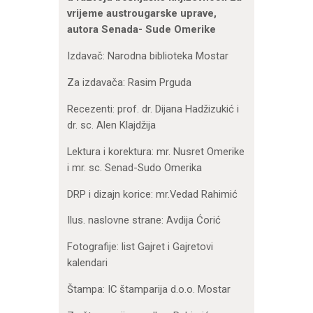
vrijeme
austrougarske uprave,
autora Senada- Sude Omerike
Izdavač: Narodna biblioteka Mostar
Za izdavača: Rasim Prguda
Recezenti: prof. dr. Dijana Hadžizukić i
dr. sc. Alen Klajdžija
Lektura i korektura: mr. Nusret Omerike
i mr. sc. Senad-Sudo Omerika
DRP i dizajn korice: mr.Vedad Rahimić
Ilus. naslovne strane: Avdija Ćorić
Fotografije: list Gajret i Gajretovi
kalendari
Štampa: IC štamparija d.o.o. Mostar