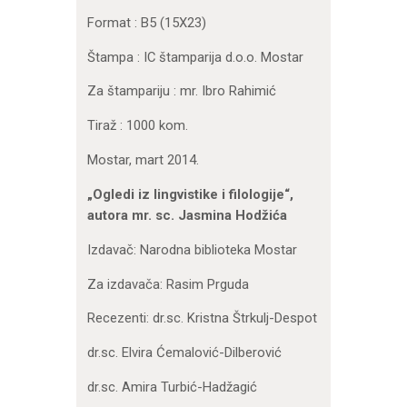
Format : B5 (15X23)
Štampa : IC štamparija d.o.o. Mostar
Za štampariju : mr. Ibro Rahimić
Tiraž : 1000 kom.
Mostar, mart 2014.
„Ogledi iz lingvistike i filologije“,
autora mr. sc. Jasmina Hodžića
Izdavač: Narodna biblioteka Mostar
Za izdavača: Rasim Prguda
Recezenti: dr.sc. Kristna Štrkulj-Despot
dr.sc. Elvira Ćemalović-Dilberović
dr.sc. Amira Turbić-Hadžagić