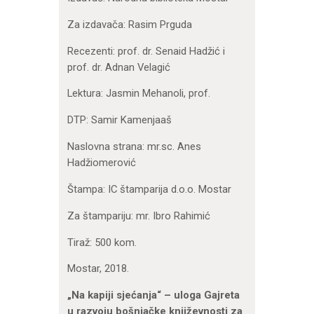
Za izdavača: Rasim Prguda
Recezenti: prof. dr. Senaid Hadžić i
prof. dr. Adnan Velagić
Lektura: Jasmin Mehanoli, prof.
DTP: Samir Kamenjaaš
Naslovna strana: mr.sc. Anes
Hadžiomerović
Štampa: IC štamparija d.o.o. Mostar
Za štampariju: mr. Ibro Rahimić
Tiraž: 500 kom.
Mostar, 2018.
„Na kapiji sjećanja“ – uloga Gajreta
u razvoju bošnjačke književnosti za